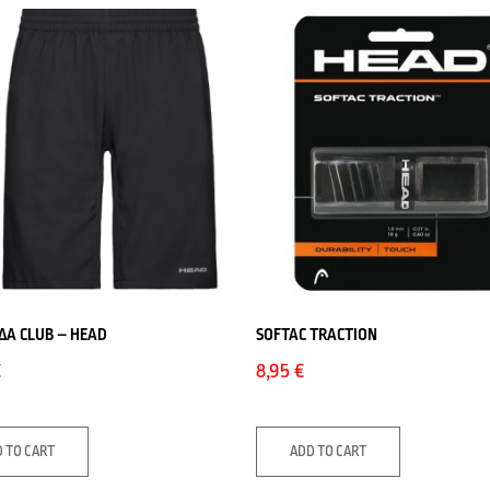
ΔΑ CLUB – HEAD
SOFTAC TRACTION
€
8,95
€
 TO CART
ADD TO CART