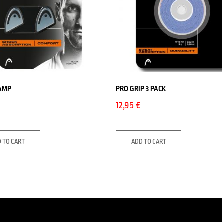
AMP
PRO GRIP 3 PACK
12,95
€
 TO CART
ADD TO CART