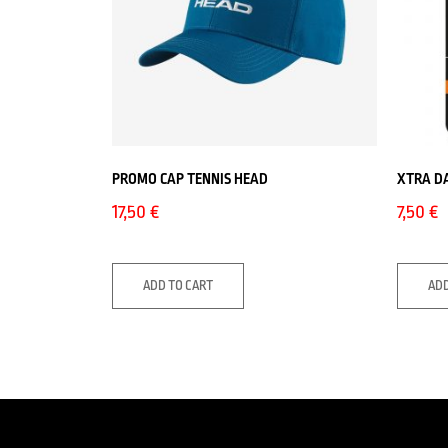
PROMO CΑP TENNIS HEAD
XTRA D
17,50
€
7,50
€
ADD TO CART
ADD