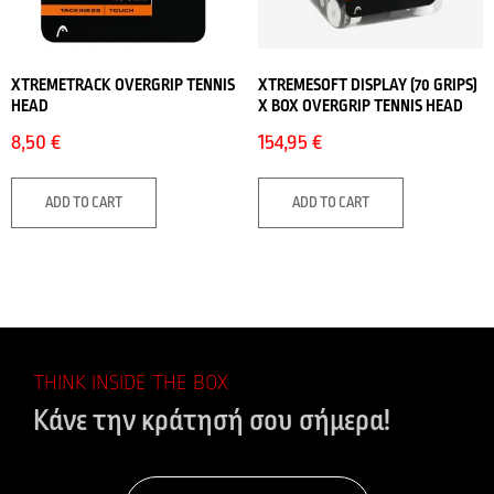
XTREMETRACK OVERGRIP TENNIS
XTREMESOFT DISPLAY (70 GRIPS)
HEAD
X BOX OVERGRIP TENNIS HEAD
8,50
€
154,95
€
ADD TO CART
ADD TO CART
THINK INSIDE THE BOX
Κάνε την κράτησή σου σήμερα!