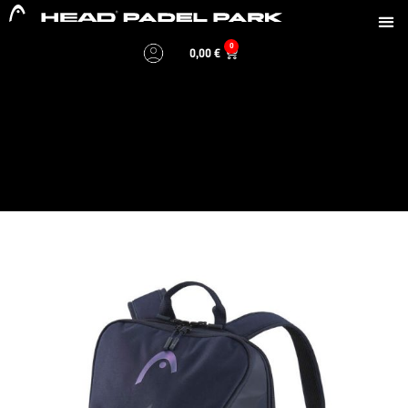
0
0,00
€