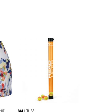
HIC –
BALL TUBE