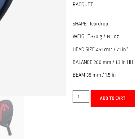
RACQUET.
SHAPE: Teardrop
WEIGHT:370 g / 13.1 oz
HEAD SIZE:461 cm² / 71 in²
BALANCE:260 mm / 1.3 in HH
BEAM:38 mm / 1.5 in
ADD TO CART