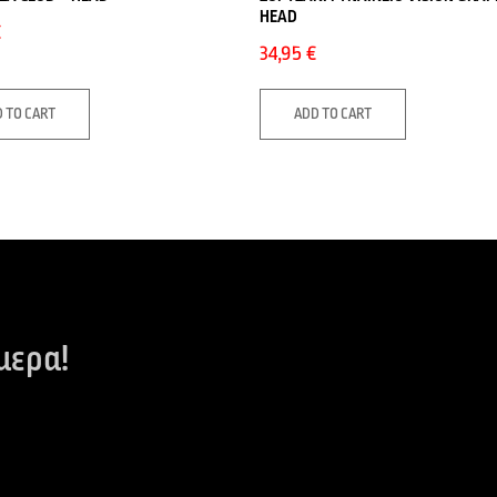
HEAD
€
34,95
€
 TO CART
ADD TO CART
μερα!