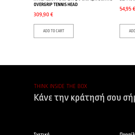
OVERGRIP TENNIS HEAD
54,95
309,90
€
ADD TO CART
ADD
THINK INSIDE THE BOX
Κάνε την κράτησή σου σή
Σχετικά
Προφίλ