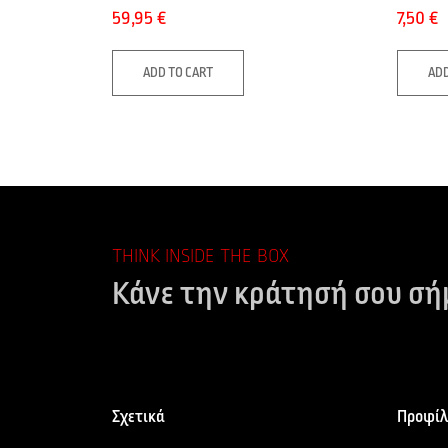
59,95
€
7,50
€
ADD TO CART
ADD
THINK INSIDE THE BOX
Κάνε την κράτησή σου σή
Σχετικά
Προφίλ