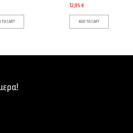
12,95
€
 TO CART
ADD TO CART
μερα!