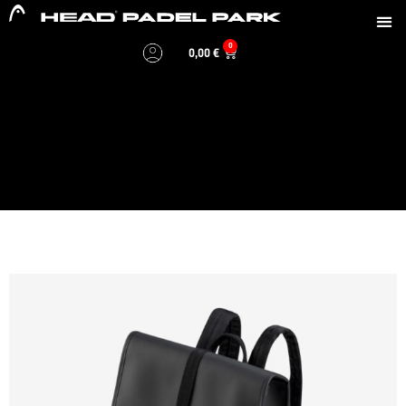
0
0,00
€