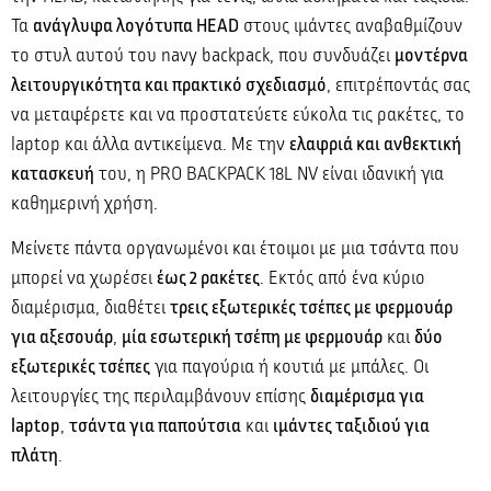
Τα
ανάγλυφα λογότυπα HEAD
στους ιμάντες αναβαθμίζουν
το στυλ αυτού του navy backpack, που συνδυάζει
μοντέρνα
λειτουργικότητα και πρακτικό σχεδιασμό
, επιτρέποντάς σας
να μεταφέρετε και να προστατεύετε εύκολα τις ρακέτες, το
laptop και άλλα αντικείμενα. Με την
ελαφριά και ανθεκτική
κατασκευή
του, η PRO BACKPACK 18L NV είναι ιδανική για
καθημερινή χρήση.
Μείνετε πάντα οργανωμένοι και έτοιμοι με μια τσάντα που
μπορεί να χωρέσει
έως 2 ρακέτες
. Εκτός από ένα κύριο
διαμέρισμα, διαθέτει
τρεις εξωτερικές τσέπες με φερμουάρ
για αξεσουάρ
,
μία εσωτερική τσέπη με φερμουάρ
και
δύο
εξωτερικές τσέπες
για παγούρια ή κουτιά με μπάλες. Οι
λειτουργίες της περιλαμβάνουν επίσης
διαμέρισμα για
laptop
,
τσάντα για παπούτσια
και
ιμάντες ταξιδιού για
πλάτη
.