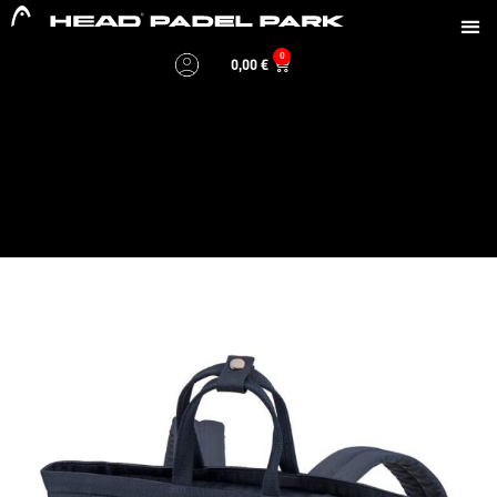
0
0,00
€