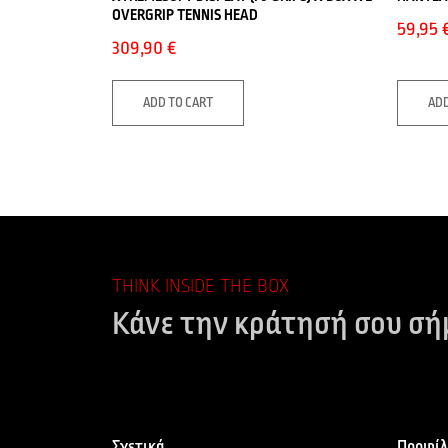
OVERGRIP TENNIS HEAD
59,95
309,90
€
ADD TO CART
ADD
THINK INSIDE THE BOX
Κάνε την κράτησή σου σή
Σχετικά
Προφίλ