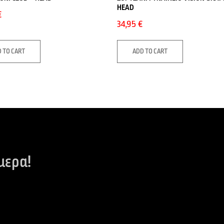
HEAD
€
34,95
€
 TO CART
ADD TO CART
μερα!