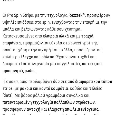
Οι
Pro Spin Strips
, με την τεχνολογία
Rezztek®
, προσφέρουν
υψηλές επιδόσεις στο spin, ενισχύοντας την επαφή με την
μπάλα και βελτιώνοντας κάθε σου χτύπημα.
Κατασκευασμένες από
ελαφριά υλικά
και με
τραχιά
επιφάνεια
, εφαρμόζονται εύκολα στο sweet spot της
ρακέτας χάρη στην ισχυρή τους κόλλα, προσφέροντας
καλύτερο
έλεγχο και φάλτσο
. Έχουν αναπτυχθεί και
δοκιμαστεί σε συνεργασία με επαγγελματίες
παίκτες και
προπονητές padel
.
Η συσκευασία περιλαμβάνει
δύο σετ από διαφορετικού τύπου
strips
, με
μακριά και κοντά κομμάτια
, καθώς και
τελείες
(dots)
. Με βάρος μόλις
2 γραμμάρια
συνολικά και
πατενταρισμένη τεχνολογία πολλαπλών στρώσεων
,
προσφέρουν
αντοχή
και
ελάχιστη απώλεια ενέργειας
.