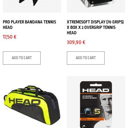
PRO PLAYER BANDANA TENNIS
XTREMESOFT DISPLAY (70 GRIPS)
HEAD
X BOX X 2 OVERGRIP TENNIS
HEAD
17,50
€
309,90
€
ADD TO CART
ADD TO CART