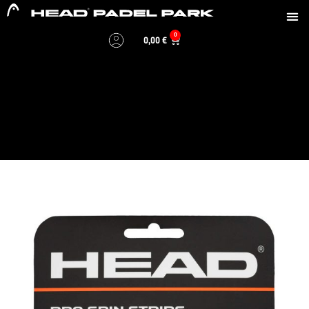
0
0,00
€