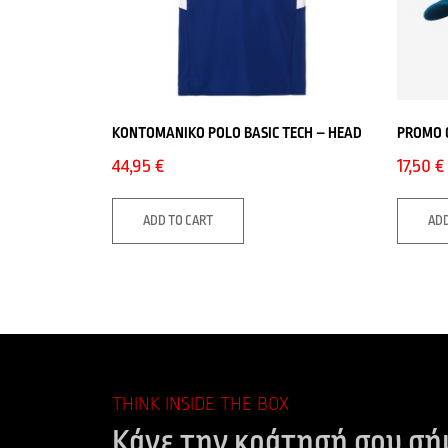
ΚΟΝΤΟΜΑΝΙΚΟ POLO BASIC TECH – HEAD
PROMO 
44,95
€
17,50
€
ADD TO CART
ADD
THINK INSIDE THE BOX
Κάνε την κράτησή σου σή