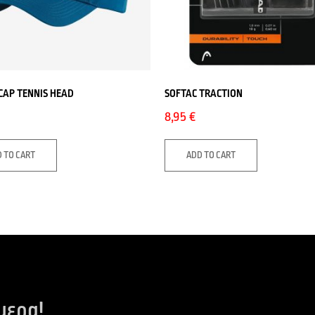
CΑP TENNIS HEAD
SOFTAC TRACTION
8,95
€
 TO CART
ADD TO CART
μερα!