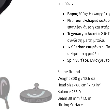
επιπέδων.
Βάρος 300g
: Η ελαφρύτε
Νέο round-shaped καλού
επιπλέον άνεση και στήρ
Τεχνολογία Auxetic 2.0
: 
σύνδεση με τη μπάλα.
12K Carbon επιφάνεια
: Π
ώθηση στη μπάλα.
Spin Surface
: Ενισχύει τ
Shape Round
Weight 300 g / 10.6 oz
Head size 468 cm² / 73 in²
Balance 265.0
Beam 38 mm / 1.5 in
Hitting Surface