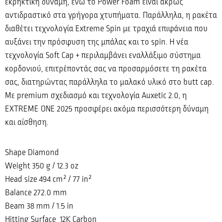
εκρηκτική δύναμη, ενώ το Power Foam είναι άκρως
αντιδραστικό στα γρήγορα χτυπήματα. Παράλληλα, η ρακέτα
διαθέτει τεχνολογία Extreme Spin με τραχιά επιφάνεια που
αυξάνει την πρόσφυση της μπάλας και το spin. Η νέα
τεχνολογία Soft Cap + περιλαμβάνει εναλλάξιμο σύστημα
κορδονιού, επιτρέποντάς σας να προσαρμόσετε τη ρακέτα
σας, διατηρώντας παράλληλα το μαλακό υλικό στο butt cap.
Με premium σχεδιασμό και τεχνολογία Auxetic 2.0, η
EXTREME ONE 2025 προσφέρει ακόμα περισσότερη δύναμη
και αίσθηση.
Shape Diamond
Weight 350 g / 12.3 oz
Head size 494 cm² / 77 in²
Balance 272.0 mm
Beam 38 mm / 1.5 in
Hitting Surface 12K Carbon