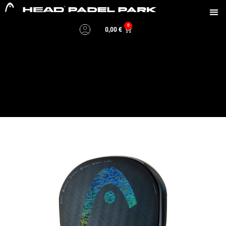
0
0,00
€