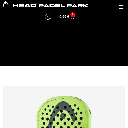
0
0,00
€