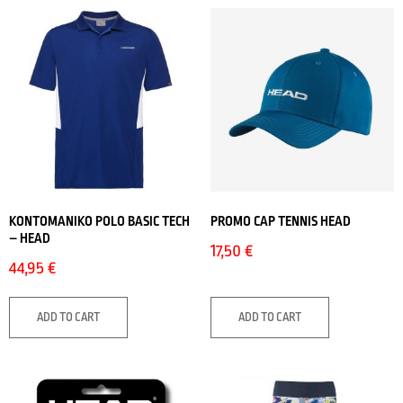
ΚΟΝΤΟΜΑΝΙΚΟ POLO BASIC TECH
PROMO CΑP TENNIS HEAD
– HEAD
17,50
€
44,95
€
ADD TO CART
ADD TO CART