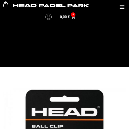
0
0,00
€