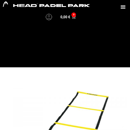
0
0,00
€