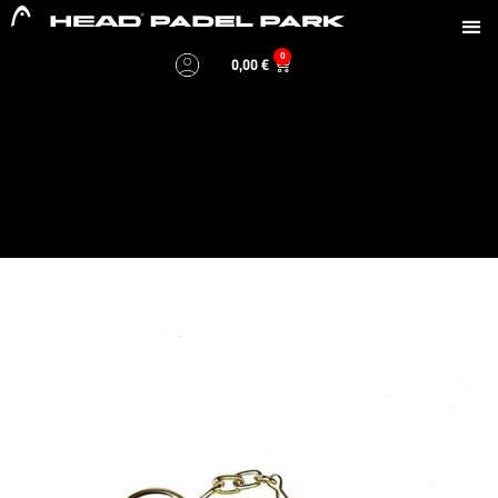
0
0,00
€